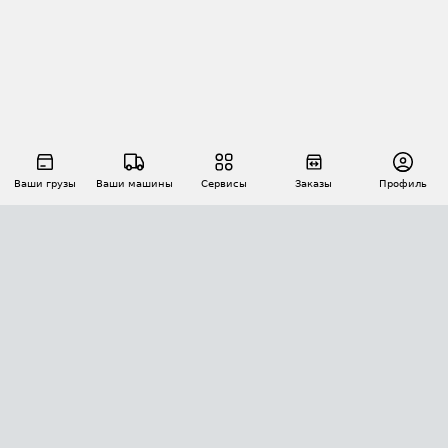
Ваши грузы
Ваши машины
Сервисы
Заказы
Профиль
АВТОМАТИЗАЦИЯ ПЕРЕВОЗОК
Площадки
Заказы
Торги
Тендеры
АТИ-Доки
GPS-мониторинг
АТИ Мессенджер
Цепочки грузов
API ATI.SU
ПОЛЕЗНОЕ