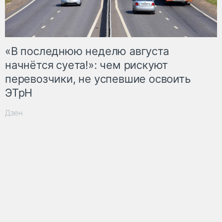
«В последнюю неделю августа
начнётся суета!»: чем рискуют
перевозчики, не успевшие освоить
ЭТрН
Дзен