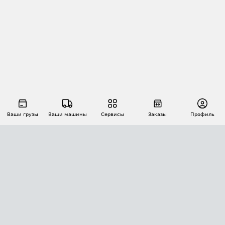
Ваши грузы
Ваши машины
Сервисы
Заказы
Профиль
АВТОМАТИЗАЦИЯ ПЕРЕВОЗОК
Площадки
Заказы
Торги
Тендеры
АТИ-Доки
GPS-мониторинг
АТИ Мессенджер
Цепочки грузов
API ATI.SU