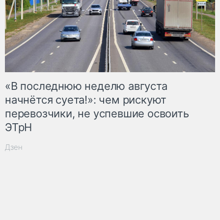
«В последнюю неделю августа
начнётся суета!»: чем рискуют
перевозчики, не успевшие освоить
ЭТрН
Дзен