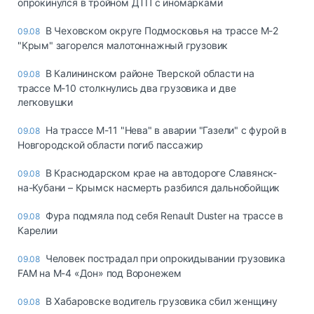
опрокинулся в тройном ДТП с иномарками
В Чеховском округе Подмосковья на трассе М-2
09.08
"Крым" загорелся малотоннажный грузовик
В Калининском районе Тверской области на
09.08
трассе М-10 столкнулись два грузовика и две
легковушки
На трассе М-11 "Нева" в аварии "Газели" с фурой в
09.08
Новгородской области погиб пассажир
В Краснодарском крае на автодороге Славянск-
09.08
на-Кубани – Крымск насмерть разбился дальнобойщик
Фура подмяла под себя Renault Duster на трассе в
09.08
Карелии
Человек пострадал при опрокидывании грузовика
09.08
FAM на М-4 «Дон» под Воронежем
В Хабаровске водитель грузовика сбил женщину
09.08