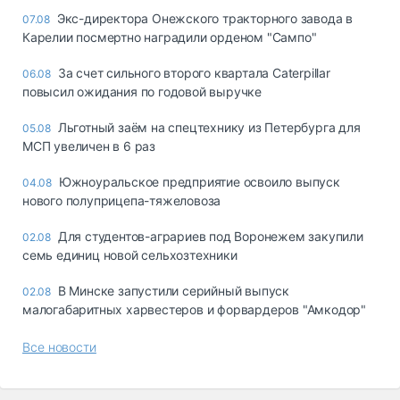
Экс-директора Онежского тракторного завода в
07.08
Карелии посмертно наградили орденом "Сампо"
За счет сильного второго квартала Caterpillar
06.08
повысил ожидания по годовой выручке
Льготный заём на спецтехнику из Петербурга для
05.08
МСП увеличен в 6 раз
Южноуральское предприятие освоило выпуск
04.08
нового полуприцепа-тяжеловоза
Для студентов-аграриев под Воронежем закупили
02.08
семь единиц новой сельхозтехники
В Минске запустили серийный выпуск
02.08
малогабаритных харвестеров и форвардеров "Амкодор"
Все новости