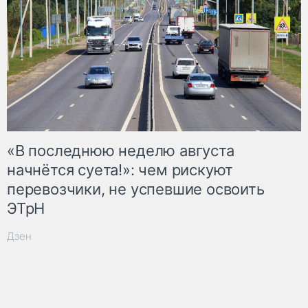
«В последнюю неделю августа
начнётся суета!»: чем рискуют
перевозчики, не успевшие освоить
ЭТрН
Дзен