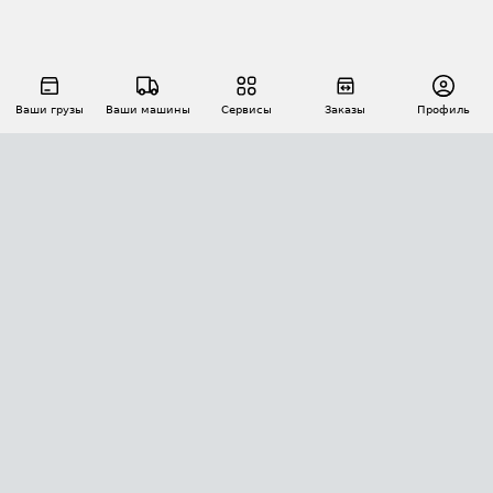
Ваши грузы
Ваши машины
Сервисы
Заказы
Профиль
АВТОМАТИЗАЦИЯ ПЕРЕВОЗОК
Площадки
Заказы
Торги
Тендеры
АТИ-Доки
GPS-мониторинг
АТИ Мессенджер
Цепочки грузов
API ATI.SU
ПОЛЕЗНОЕ
Расчет расстояний
БЕЗОПАСНОСТЬ
Академия ATI.SU
ATI.SU о безопасности
Звезды ATI.SU на вашем сайте
КОНТАКТЫ И ТАРИФЫ
Памятка по проверке контрагентов