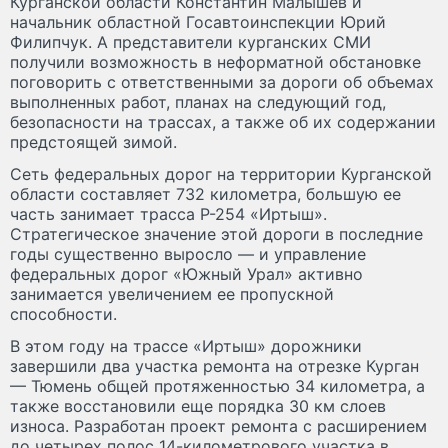
Курганской области Константин Малышев и
начальник областной Госавтоинспекции Юрий
Филипчук. А представители курганских СМИ
получили возможность в неформатной обстановке
поговорить с ответственными за дороги об объемах
выполненных работ, планах на следующий год,
безопасности на трассах, а также об их содержании
предстоящей зимой.
Сеть федеральных дорог на территории Курганской
области составляет 732 километра, большую ее
часть занимает трасса Р-254 «Иртыш».
Стратегическое значение этой дороги в последние
годы существенно выросло — и управление
федеральных дорог «Южный Урал» активно
занимается увеличением ее пропускной
способности.
В этом году на трассе «Иртыш» дорожники
завершили два участка ремонта на отрезке Курган
— Тюмень общей протяженностью 34 километра, а
также восстановили еще порядка 30 км слоев
износа. Разработан проект ремонта с расширением
до четырех полос 14-километрового участка в