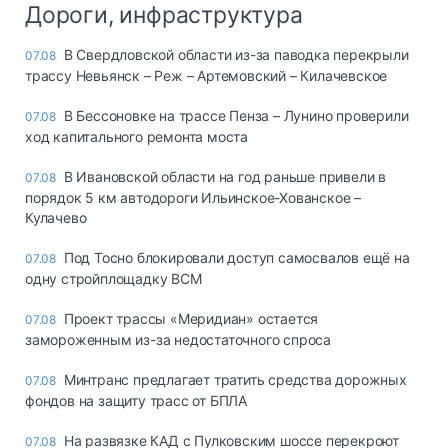
Дороги, инфраструктура
В Свердловской области из-за паводка перекрыли
07.08
трассу Невьянск – Реж – Артемовский – Килачевское
В Бессоновке на трассе Пенза – Лунино проверили
07.08
ход капитального ремонта моста
В Ивановской области на год раньше привели в
07.08
порядок 5 км автодороги Ильинское-Хованское –
Кулачево
Под Тосно блокировали доступ самосвалов ещё на
07.08
одну стройплощадку ВСМ
Проект трассы «Меридиан» остается
07.08
замороженным из-за недостаточного спроса
Минтранс предлагает тратить средства дорожных
07.08
фондов на защиту трасс от БПЛА
На развязке КАД с Пулковским шоссе перекроют
07.08