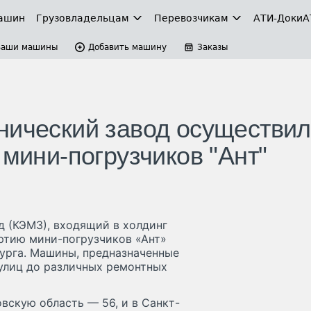
ашин
Грузовладельцам
Перевозчикам
АТИ-Доки
А
Ваши машины
Добавить машину
Заказы
нический завод осуществил
 мини-погрузчиков "Ант"
д (КЭМЗ), входящий в холдинг
ртию мини-погрузчиков «Ант»
урга. Машины, предназначенные
 улиц до различных ремонтных
вскую область — 56, и в Санкт-