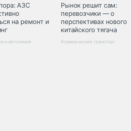
пора: АЗС
Рынок решит сам:
ктивно
перевозчики — о
ься на ремонт и
перспективах нового
инг
китайского тягача
ла и автохимия
Коммерческий транспорт