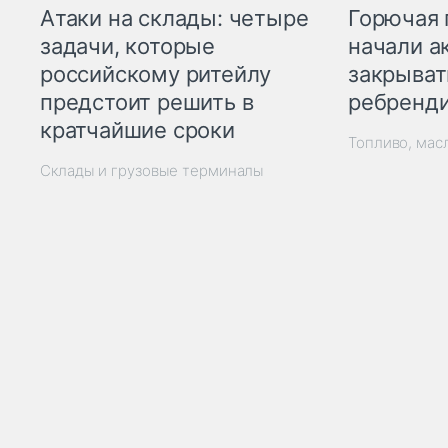
Горючая 
Атаки на склады: четыре
начали а
задачи, которые
закрыват
российскому ритейлу
ребренд
предстоит решить в
кратчайшие сроки
Топливо, мас
Склады и грузовые терминалы