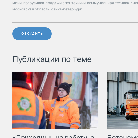
мини-погрузчики
продажи спецтехники
коммунальная техника
сне
московская область
санкт-петербург
ОБСУДИТЬ
Публикации по теме
«Приходишь на работу, а
Бетоном