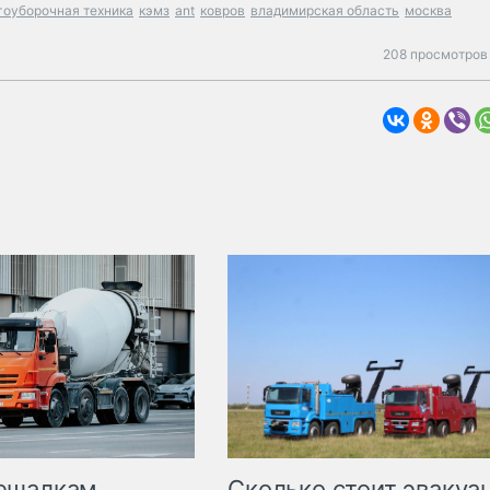
гоуборочная техника
кэмз
ant
ковров
владимирская область
москва
208 просмотров 
Сколько стоит эвакуа
ешалкам