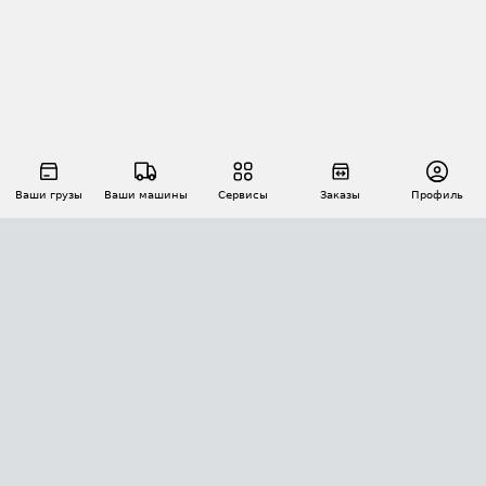
Ваши грузы
Ваши машины
Сервисы
Заказы
Профиль
АВТОМАТИЗАЦИЯ ПЕРЕВОЗОК
Площадки
Заказы
Торги
Тендеры
АТИ-Доки
GPS-мониторинг
АТИ Мессенджер
Цепочки грузов
API ATI.SU
ПОЛЕЗНОЕ
Расчет расстояний