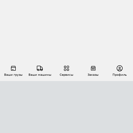
Ваши грузы
Ваши машины
Сервисы
Заказы
Профиль
АВТОМАТИЗАЦИЯ ПЕРЕВОЗОК
Площадки
Заказы
Торги
Тендеры
АТИ-Доки
GPS-мониторинг
АТИ Мессенджер
Цепочки грузов
API ATI.SU