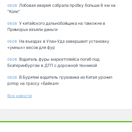
Лобовая авария собрала пробку больше 8 км на
06.08
"Коле"
У китайского дальнобойщика на таможне в
06.08
Приморье изъяли деньги
Ha въeздax в Улaн-Удэ зaвepшaют ycтaнoвкy
06.08
«yмныx» вecoв для фyp
Водитель фуры маркетплейса погиб под
06.08
Екатеринбургом в ДТП с дорожной техникой
В Бурятии водитель грузовика из Китая уронил
06.08
ротор на трассу «Байкал»
Все новости