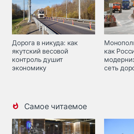
Дорога в никуда: как
Монополи
якутский весовой
как Росс
контроль душит
модерни
экономику
сеть дор
Самое читаемое