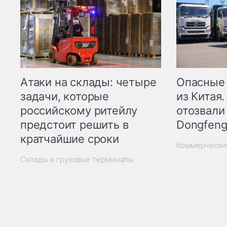
Опасные
Атаки на склады: четыре
из Китая.
задачи, которые
отозвали
российскому ритейлу
Dongfeng
предстоит решить в
кратчайшие сроки
Коммерчески
Склады и грузовые терминалы