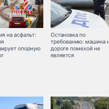
Остановка по
я на асфальт:
требованию: машина 
ия
дороге помехой не
зирует опорную
является
ог