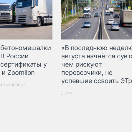
 бетономешалки
«В последнюю недел
 В России
августа начнётся суета
 сертификаты у
чем рискуют
 и Zoomlion
перевозчики, не
успевшие освоить ЭТ
й транспорт
Дзен