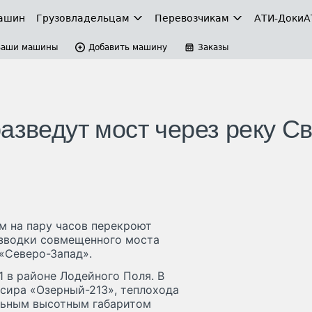
ашин
Грузовладельцам
Перевозчикам
АТИ-Доки
А
Ваши машины
Добавить машину
Заказы
азведут мост через реку С
ем на пару часов перекроют
азводки совмещенного моста
«Северо-Запад».
1 в районе Лодейного Поля. В
уксира «Озерный-213», теплохода
льным высотным габаритом