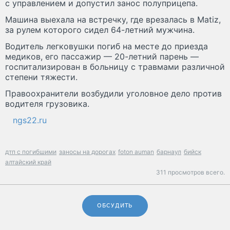
с управлением и допустил занос полуприцепа.
Машина выехала на встречку, где врезалась в Matiz,
за рулем которого сидел 64-летний мужчина.
Водитель легковушки погиб на месте до приезда
медиков, его пассажир — 20-летний парень —
госпитализирован в больницу с травмами различной
степени тяжести.
Правоохранители возбудили уголовное дело против
водителя грузовика.
ngs22.ru
дтп с погибшими
заносы на дорогах
foton auman
барнаул
бийск
алтайский край
311 просмотров всего.
ОБСУДИТЬ