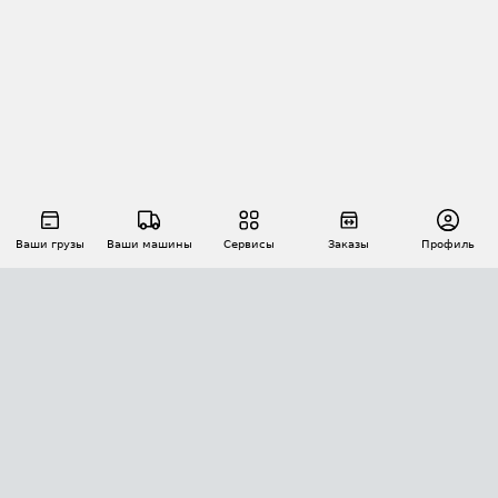
Ваши грузы
Ваши машины
Сервисы
Заказы
Профиль
АВТОМАТИЗАЦИЯ ПЕРЕВОЗОК
Площадки
Заказы
Торги
Тендеры
АТИ-Доки
GPS-мониторинг
АТИ Мессенджер
Цепочки грузов
API ATI.SU