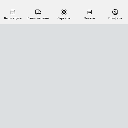
Ваши грузы
Ваши машины
Сервисы
Заказы
Профиль
АВТОМАТИЗАЦИЯ ПЕРЕВОЗОК
Площадки
Заказы
Торги
Тендеры
АТИ-Доки
GPS-мониторинг
АТИ Мессенджер
Цепочки грузов
API ATI.SU
ПОЛЕЗНОЕ
Расчет расстояний
БЕЗОПАСНОСТЬ
Академия ATI.SU
ATI.SU о безопасности
Звезды ATI.SU на вашем сайте
КОНТАКТЫ И ТАРИФЫ
Памятка по проверке контрагентов
Индекс ATI.SU FTL РФ
О системе ATI.SU
Светофор+
Средние ставки
ИНФОРМАЦИЯ