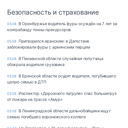
Безопасность и страхование
В Оренбуржье водитель фуры осуждён на 7 лет за
05.08
контрабанду тонны прекурсоров
Притворился иранским: в Дагестане
05.08
заблокировали фуры с армянским перцем
В Пензенской области случайная попутчица
05.08
обокрала водителя грузовика
В Брянской области осудят водителя, погубившего
05.08
целую семью в ДТП
Инспектор «Дорожного патруля» спас большегруз
05.08
от пожара на трассе «Амур»
В Ленинградской области дальнобойщики ищут
05.08
семью погибшего воронежского коллеги