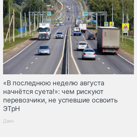
«В последнюю неделю августа
начнётся суета!»: чем рискуют
перевозчики, не успевшие освоить
ЭТрН
Дзен