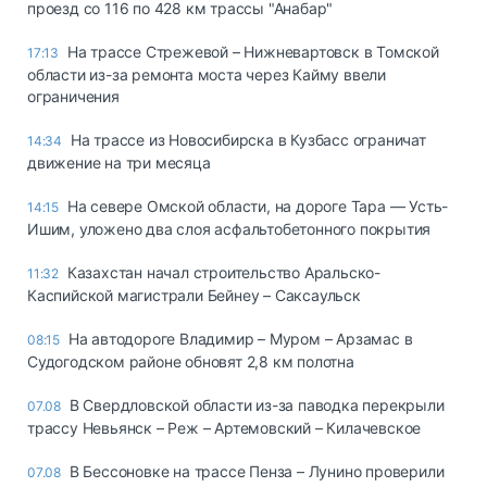
проезд со 116 по 428 км трассы "Анабар"
На трассе Стрежевой – Нижневартовск в Томской
17:13
области из-за ремонта моста через Кайму ввели
ограничения
На трассе из Новосибирска в Кузбасс ограничат
14:34
движение на три месяца
На севере Омской области, на дороге Тара — Усть-
14:15
Ишим, уложено два слоя асфальтобетонного покрытия
Казахстан начал строительство Аральско-
11:32
Каспийской магистрали Бейнеу – Саксаульск
На автодороге Владимир – Муром – Арзамас в
08:15
Судогодском районе обновят 2,8 км полотна
В Свердловской области из-за паводка перекрыли
07.08
трассу Невьянск – Реж – Артемовский – Килачевское
В Бессоновке на трассе Пенза – Лунино проверили
07.08