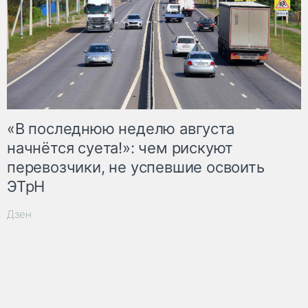
«В последнюю неделю августа
начнётся суета!»: чем рискуют
перевозчики, не успевшие освоить
ЭТрН
Дзен