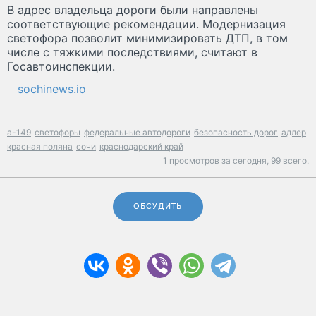
В адрес владельца дороги были направлены
соответствующие рекомендации. Модернизация
светофора позволит минимизировать ДТП, в том
числе с тяжкими последствиями, считают в
Госавтоинспекции.
sochinews.io
а-149
светофоры
федеральные автодороги
безопасность дорог
адлер
красная поляна
сочи
краснодарский край
1 просмотров за сегодня,
99 всего.
ОБСУДИТЬ