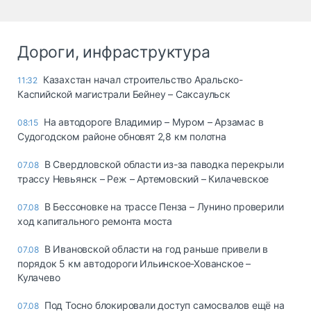
Дороги, инфраструктура
Казахстан начал строительство Аральско-
11:32
Каспийской магистрали Бейнеу – Саксаульск
На автодороге Владимир – Муром – Арзамас в
08:15
Судогодском районе обновят 2,8 км полотна
В Свердловской области из-за паводка перекрыли
07.08
трассу Невьянск – Реж – Артемовский – Килачевское
В Бессоновке на трассе Пенза – Лунино проверили
07.08
ход капитального ремонта моста
В Ивановской области на год раньше привели в
07.08
порядок 5 км автодороги Ильинское-Хованское –
Кулачево
Под Тосно блокировали доступ самосвалов ещё на
07.08