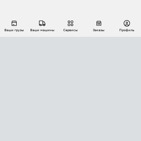
Ваши грузы
Ваши машины
Сервисы
Заказы
Профиль
АВТОМАТИЗАЦИЯ ПЕРЕВОЗОК
Площадки
Заказы
Торги
Тендеры
АТИ-Доки
GPS-мониторинг
АТИ Мессенджер
Цепочки грузов
API ATI.SU
ПОЛЕЗНОЕ
Расчет расстояний
БЕЗОПАСНОСТЬ
Академия ATI.SU
ATI.SU о безопасности
Звезды ATI.SU на вашем сайте
КОНТАКТЫ И ТАРИФЫ
Памятка по проверке контрагентов
Индекс ATI.SU FTL РФ