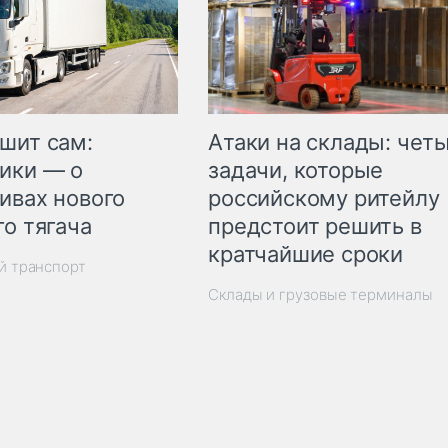
шит сам:
Атаки на склады: чет
ики — о
задачи, которые
ивах нового
российскому ритейлу
го тягача
предстоит решить в
кратчайшие сроки
й транспорт
Склады и грузовые терминалы