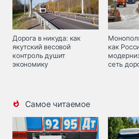
Дорога в никуда: как
Монополи
якутский весовой
как Росс
контроль душит
модерни
экономику
сеть дор
Самое читаемое