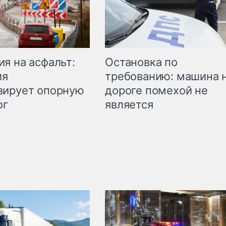
Остановка по
я на асфальт:
требованию: машина 
ия
дороге помехой не
зирует опорную
является
ог