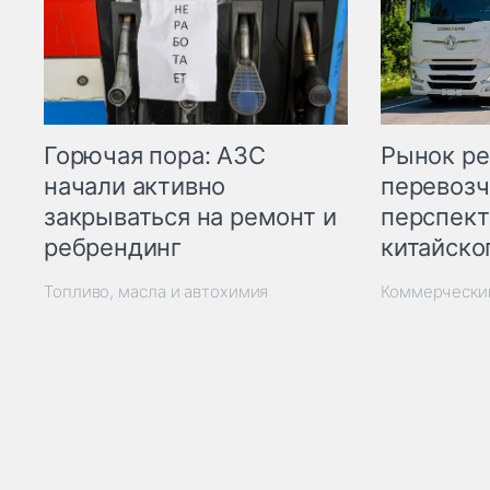
Горючая пора: АЗС
Рынок ре
начали активно
перевозч
закрываться на ремонт и
перспект
ребрендинг
китайско
Топливо, масла и автохимия
Коммерчески