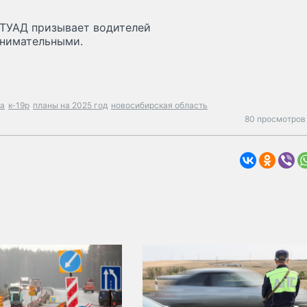
 ТУАД призывает водителей
внимательными.
ка
к-19р
планы на 2025 год
новосибирская область
80 просмотров 