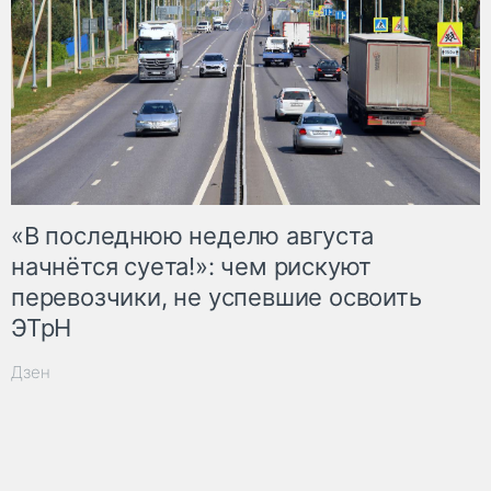
«В последнюю неделю августа
начнётся суета!»: чем рискуют
перевозчики, не успевшие освоить
ЭТрН
Дзен