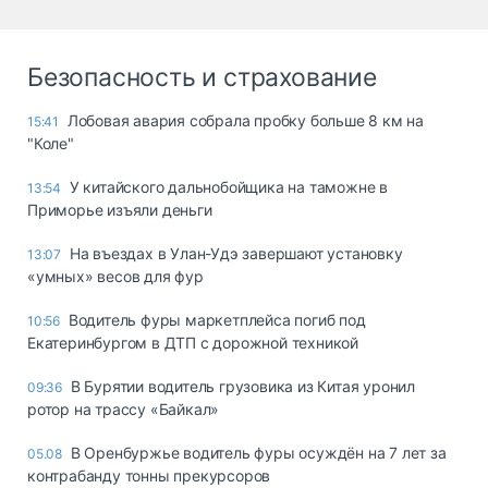
Безопасность и страхование
Лобовая авария собрала пробку больше 8 км на
15:41
"Коле"
У китайского дальнобойщика на таможне в
13:54
Приморье изъяли деньги
Ha въeздax в Улaн-Удэ зaвepшaют ycтaнoвкy
13:07
«yмныx» вecoв для фyp
Водитель фуры маркетплейса погиб под
10:56
Екатеринбургом в ДТП с дорожной техникой
В Бурятии водитель грузовика из Китая уронил
09:36
ротор на трассу «Байкал»
В Оренбуржье водитель фуры осуждён на 7 лет за
05.08
контрабанду тонны прекурсоров