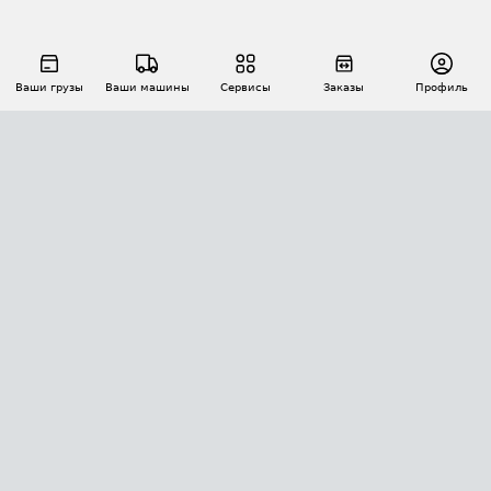
Ваши грузы
Ваши машины
Сервисы
Заказы
Профиль
АВТОМАТИЗАЦИЯ ПЕРЕВОЗОК
Площадки
Заказы
Торги
Тендеры
АТИ-Доки
GPS-мониторинг
АТИ Мессенджер
Цепочки грузов
API ATI.SU
ПОЛЕЗНОЕ
Расчет расстояний
БЕЗОПАСНОСТЬ
Академия ATI.SU
ATI.SU о безопасности
Звезды ATI.SU на вашем сайте
КОНТАКТЫ И ТАРИФЫ
Памятка по проверке контрагентов
Индекс ATI.SU FTL РФ
О системе ATI.SU