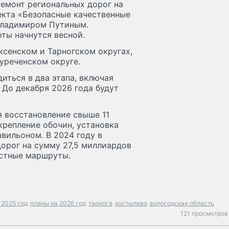
ремонт региональных дорог на
екта «Безопасные качественные
Владимиром Путиным.
ты начнутся весной.
ксенском и Тарногском округах,
уреченском округе.
иться в два этапа, включая
 До декабря 2026 года будут
я восстановление свыше 11
крепление обочин, установка
авильоном. В 2024 году в
орог на сумму 27,5 миллиардов
естные маршруты.
 2025 год
планы на 2026 год
тарнога
костылево
вологодская область
121 просмотров