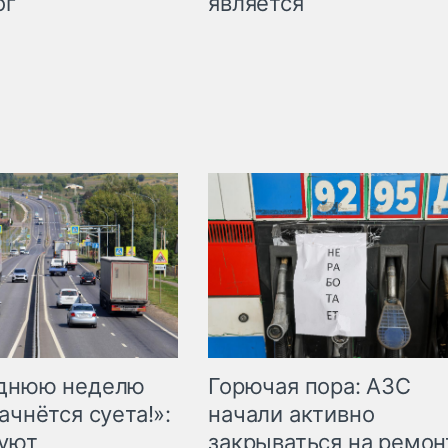
является
ог
Горючая пора: АЗС
еднюю неделю
начали активно
ачнётся суета!»:
закрываться на ремон
куют