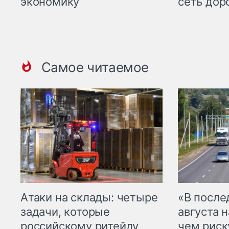
экономику
сеть дор
Самое читаемое
Атаки на склады: четыре
«В посл
задачи, которые
августа н
российскому ритейлу
чем рис