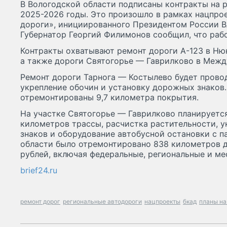
В Вологодской области подписаны контракты на 
2025-2026 годы. Это произошло в рамках нацпро
дороги», инициированного Президентом России 
Губернатор Георгий Филимонов сообщил, что рабо
Контракты охватывают ремонт дороги А-123 в Ню
а также дороги Святогорье — Гаврилково в Межд
Ремонт дороги Тарнога — Костылево будет провод
укрепление обочин и установку дорожных знаков.
отремонтированы 9,7 километра покрытия.
На участке Святогорье — Гаврилково планируетс
километров трассы, расчистка растительности, у
знаков и оборудование автобусной остановки с п
области было отремонтировано 838 километров д
рублей, включая федеральные, региональные и м
brief24.ru
ремонт дорог
региональные автодороги
нацпроекты
бкад
планы на