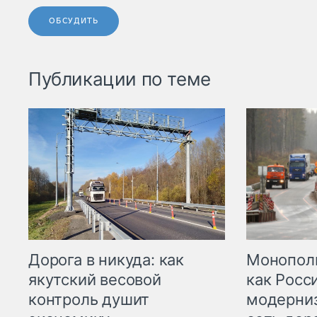
ОБСУДИТЬ
Публикации по теме
Дорога в никуда: как
Монополи
якутский весовой
как Росс
контроль душит
модерни