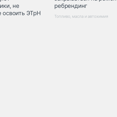
ребрендинг
ики, не
 освоить ЭТрН
Топливо, масла и автохимия