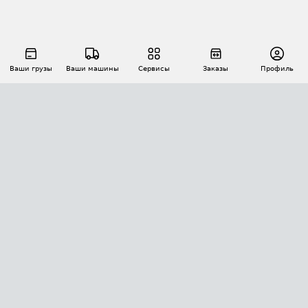
Ваши грузы
Ваши машины
Сервисы
Заказы
Профиль
АВТОМАТИЗАЦИЯ ПЕРЕВОЗОК
Площадки
Заказы
Торги
Тендеры
АТИ-Доки
GPS-мониторинг
АТИ Мессенджер
Цепочки грузов
API ATI.SU
ПОЛЕЗНОЕ
Расчет расстояний
БЕЗОПАСНОСТЬ
Академия ATI.SU
ATI.SU о безопасности
Звезды ATI.SU на вашем сайте
КОНТАКТЫ И ТАРИФЫ
Памятка по проверке контрагентов