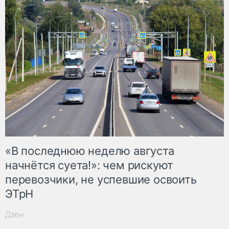
«В последнюю неделю августа
начнётся суета!»: чем рискуют
перевозчики, не успевшие освоить
ЭТрН
Дзен