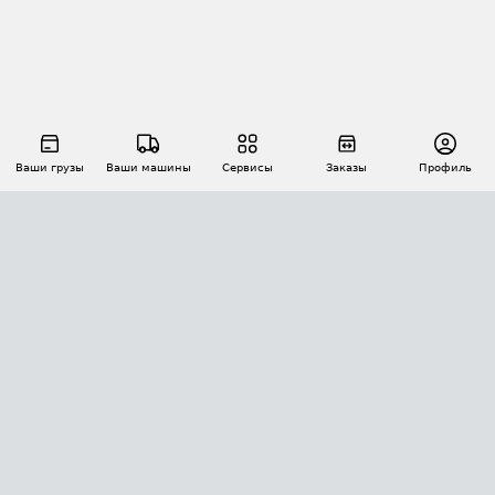
Ваши грузы
Ваши машины
Сервисы
Заказы
Профиль
АВТОМАТИЗАЦИЯ ПЕРЕВОЗОК
Площадки
Заказы
Торги
Тендеры
АТИ-Доки
GPS-мониторинг
АТИ Мессенджер
Цепочки грузов
API ATI.SU
ПОЛЕЗНОЕ
Расчет расстояний
БЕЗОПАСНОСТЬ
Академия ATI.SU