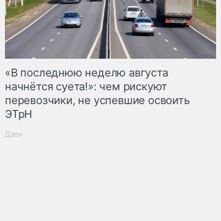
«В последнюю неделю августа
начнётся суета!»: чем рискуют
перевозчики, не успевшие освоить
ЭТрН
Дзен