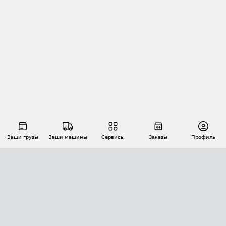
Ваши грузы
Ваши машины
Сервисы
Заказы
Профиль
АВТОМАТИЗАЦИЯ ПЕРЕВОЗОК
Площадки
Заказы
Торги
Тендеры
АТИ-Доки
GPS-мониторинг
АТИ Мессенджер
Цепочки грузов