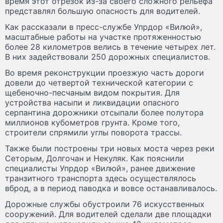
время этот отрезок из-за своего сложного рельефа
представлял большую опасность для водителей.
Как рассказали в пресс-службе Упрдор «Вилюй»,
масштабные работы на участке протяженностью
более 28 километров велись в течение четырех лет.
В них задействовали 250 дорожных специалистов.
Во время реконструкции проезжую часть дороги
довели до четвертой технической категории с
щебеночно-песчаным видом покрытия. Для
устройства насыпи и ликвидации опасного
серпантина дорожники отсыпали более полутора
миллионов кубометров грунта. Кроме того,
строители спрямили углы поворота трассы.
Также были построены три новых моста через реки
Сеторым, Долгочан и Некуляк. Как пояснили
специалисты Упрдор «Вилюй», ранее движение
транзитного транспорта здесь осуществлялось
вброд, а в период паводка и вовсе останавливалось.
Дорожные службы обустроили 76 искусственных
сооружений. Для водителей сделали две площадки