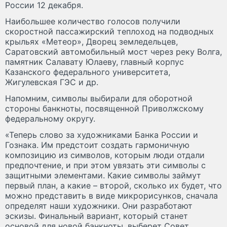
России 12 декабря.
Наибольшее количество голосов получили
скоростной пассажирский теплоход на подводных
крыльях «Метеор», Дворец земледельцев,
Саратовский автомобильный мост через реку Волга,
памятник Салавату Юлаеву, главный корпус
Казанского федерального университета,
Жигулевская ГЭС и др.
Напомним, символы выбирали для оборотной
стороны банкноты, посвященной Приволжскому
федеральному округу.
«Теперь слово за художниками Банка России и
Гознака. Им предстоит создать гармоничную
композицию из символов, которым люди отдали
предпочтение, и при этом увязать эти символы с
защитными элементами. Какие символы займут
первый план, а какие – второй, сколько их будет, что
можно представить в виде микрорисунков, сначала
определят наши художники. Они разработают
эскизы. Финальный вариант, который станет
основой для новой банкноты, выберет Совет