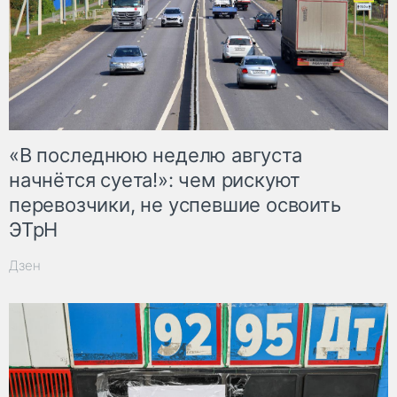
«В последнюю неделю августа
начнётся суета!»: чем рискуют
перевозчики, не успевшие освоить
ЭТрН
Дзен