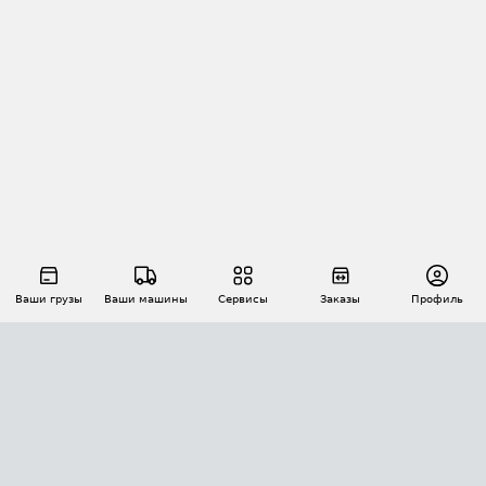
Ваши грузы
Ваши машины
Сервисы
Заказы
Профиль
АВТОМАТИЗАЦИЯ ПЕРЕВОЗОК
Площадки
Заказы
Торги
Тендеры
АТИ-Доки
GPS-мониторинг
АТИ Мессенджер
Цепочки грузов