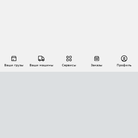
Ваши грузы
Ваши машины
Сервисы
Заказы
Профиль
АВТОМАТИЗАЦИЯ ПЕРЕВОЗОК
Площадки
Заказы
Торги
Тендеры
АТИ-Доки
GPS-мониторинг
АТИ Мессенджер
Цепочки грузов
API ATI.SU
ПОЛЕЗНОЕ