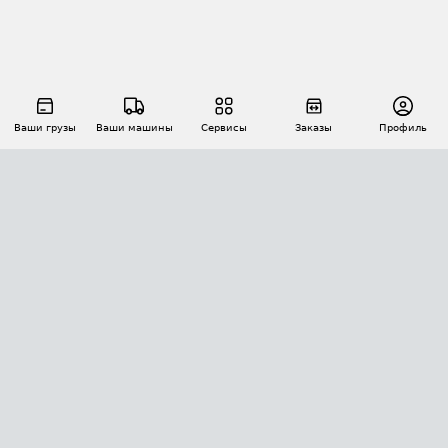
Ваши грузы
Ваши машины
Сервисы
Заказы
Профиль
АВТОМАТИЗАЦИЯ ПЕРЕВОЗОК
Площадки
Заказы
Торги
Тендеры
АТИ-Доки
GPS-мониторинг
АТИ Мессенджер
Цепочки грузов
API ATI.SU
ПОЛЕЗНОЕ
Расчет расстояний
БЕЗОПАСНОСТЬ
Академия ATI.SU
ATI.SU о безопасности