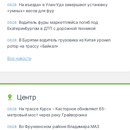
Ha въeздax в Улaн-Удэ зaвepшaют ycтaнoвкy
06.08
«yмныx» вecoв для фyp
Водитель фуры маркетплейса погиб под
06.08
Екатеринбургом в ДТП с дорожной техникой
В Бурятии водитель грузовика из Китая уронил
06.08
ротор на трассу «Байкал»
Все новости
Центр
На трассе Курск – Касторное обновляют 65-
06.08
метровый мост через реку Грайворонка
Во Фрунзенском районе Владимира МАЗ
06.08