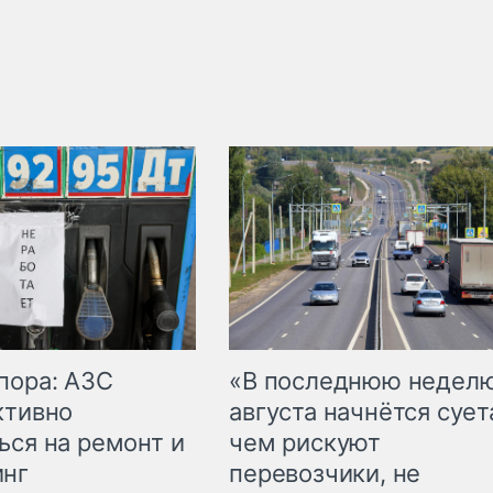
пора: АЗС
«В последнюю недел
ктивно
августа начнётся суета
ься на ремонт и
чем рискуют
инг
перевозчики, не