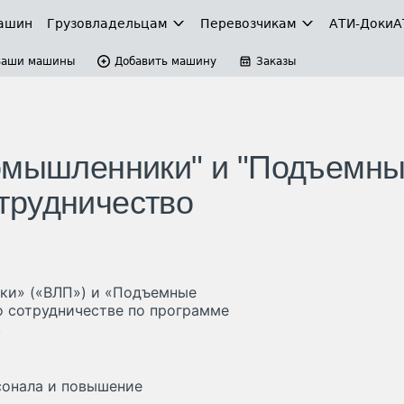
ашин
Грузовладельцам
Перевозчикам
АТИ-Доки
А
Ваши машины
Добавить машину
Заказы
ромышленники" и "Подъемн
трудничество
ки» («ВЛП») и «Подъемные
 о сотрудничестве по программе
.
сонала и повышение