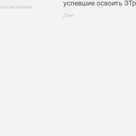
успевшие освоить ЭТ
ла и автохимия
Дзен