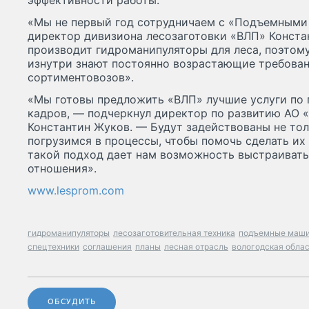
эффективности работы.
«Мы не первый год сотрудничаем с «Подъемными
директор дивизиона лесозаготовки «ВЛП» Конста
производит гидроманипуляторы для леса, поэтом
изнутри знают постоянно возрастающие требован
сортиментовозов».
«Мы готовы предложить «ВЛП» лучшие услуги по
кадров, — подчеркнул директор по развитию АО
Константин Жуков. — Будут задействованы не то
погрузимся в процессы, чтобы помочь сделать и
такой подход дает нам возможность выстраиват
отношения».
www.lesprom.com
гидроманипуляторы
лесозаготовительная техника
подъемные маш
спецтехники
соглашения
планы
лесная отрасль
вологодская обла
ОБСУДИТЬ