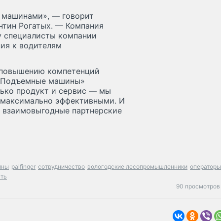
 машинами», — говорит
нтин Рогатых. — Компания
у специалисты компании
ия к водителям
 повышению компетенций
 «Подъемные машины»
лько продукт и сервис — мы
х максимально эффективными. И
ь взаимовыгодные партнерские
ины
palfinger
сотрудничество
вологодские лесопромышленники
операторы
сть
90 просмотров 