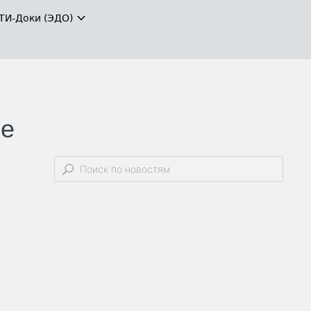
ТИ-Доки (ЭДО)
ые