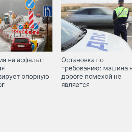
Остановка по
я на асфальт:
требованию: машина 
ия
дороге помехой не
зирует опорную
является
ог