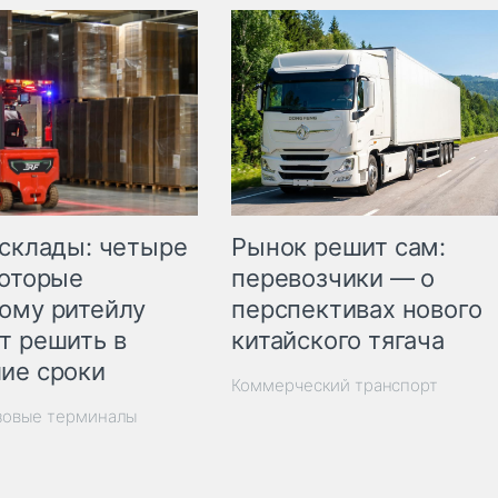
Рынок решит сам:
 склады: четыре
перевозчики — о
которые
перспективах нового
ому ритейлу
китайского тягача
т решить в
ие сроки
Коммерческий транспорт
зовые терминалы