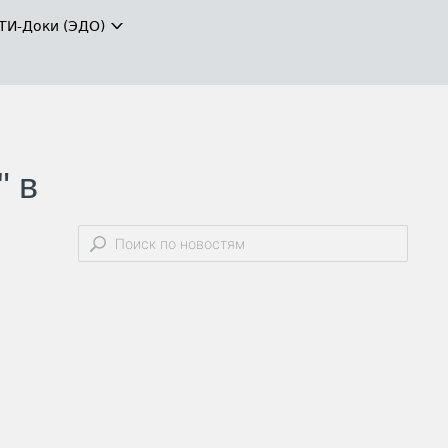
ТИ-Доки (ЭДО)
" в