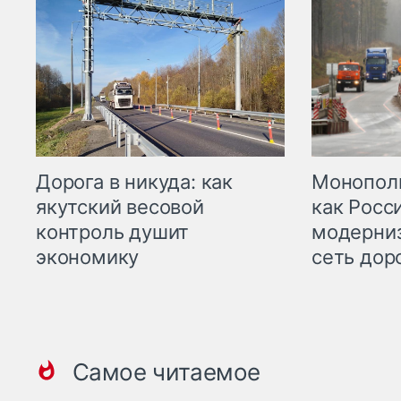
Дорога в никуда: как
Монополи
якутский весовой
как Росс
контроль душит
модерни
экономику
сеть дор
Самое читаемое