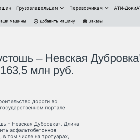
ашин
Грузовладельцам
Перевозчикам
АТИ-Доки
А
Ваши машины
Добавить машину
Заказы
устошь – Невская Дубровка
163,5 млн руб.
роительство дороги во
государственном портале
шь – Невская Дубровка». Длина
дить асфальтобетонное
 в том числе на тротуарах,