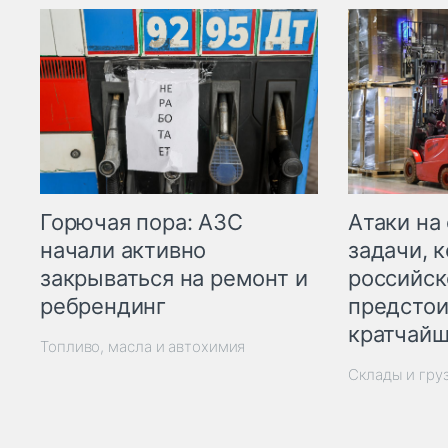
Горючая пора: АЗС
Атаки на
начали активно
задачи, 
закрываться на ремонт и
российск
ребрендинг
предстои
кратчайш
Топливо, масла и автохимия
Склады и гру