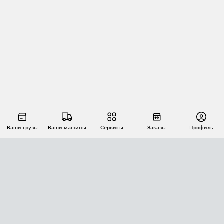
Ваши грузы
Ваши машины
Сервисы
Заказы
Профиль
АВТОМАТИЗАЦИЯ ПЕРЕВОЗОК
Площадки
Заказы
Торги
Тендеры
АТИ-Доки
GPS-мониторинг
АТИ Мессенджер
Цепочки грузов
API ATI.SU