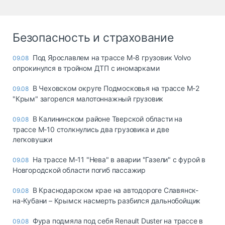
Безопасность и страхование
Под Ярославлем на трассе М-8 грузовик Volvo
09.08
опрокинулся в тройном ДТП с иномарками
В Чеховском округе Подмосковья на трассе М-2
09.08
"Крым" загорелся малотоннажный грузовик
В Калининском районе Тверской области на
09.08
трассе М-10 столкнулись два грузовика и две
легковушки
На трассе М-11 "Нева" в аварии "Газели" с фурой в
09.08
Новгородской области погиб пассажир
В Краснодарском крае на автодороге Славянск-
09.08
на-Кубани – Крымск насмерть разбился дальнобойщик
Фура подмяла под себя Renault Duster на трассе в
09.08