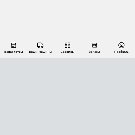
Ваши грузы
Ваши машины
Сервисы
Заказы
Профиль
АВТОМАТИЗАЦИЯ ПЕРЕВОЗОК
Площадки
Заказы
Торги
Тендеры
АТИ-Доки
GPS-мониторинг
АТИ Мессенджер
Цепочки грузов
API ATI.SU
ПОЛЕЗНОЕ
Расчет расстояний