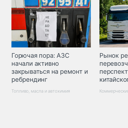
Горючая пора: АЗС
Рынок ре
начали активно
перевозч
закрываться на ремонт и
перспект
ребрендинг
китайско
Топливо, масла и автохимия
Коммерчески