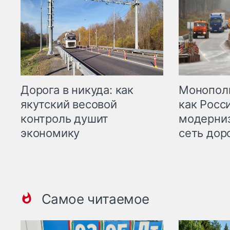
Дорога в никуда: как
Монополи
якутский весовой
как Росс
контроль душит
модерни
экономику
сеть дор
Самое читаемое