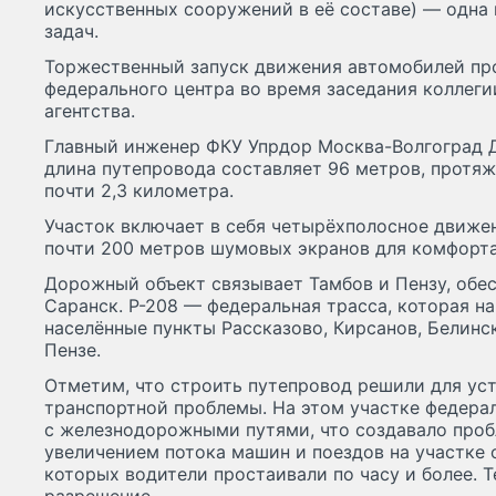
искусственных сооружений в её составе) — одна
задач.
Торжественный запуск движения автомобилей пр
федерального центра во время заседания коллег
агентства.
Главный инженер ФКУ Упрдор Москва-Волгоград 
длина путепровода составляет 96 метров, протя
почти 2,3 километра.
Участок включает в себя четырёхполосное движе
почти 200 метров шумовых экранов для комфорта
Дорожный объект связывает Тамбов и Пензу, обе
Саранск. Р-208 — федеральная трасса, которая н
населённые пункты Рассказово, Кирсанов, Белинск
Пензе.
Отметим, что строить путепровод решили для ус
транспортной проблемы. На этом участке федера
с железнодорожными путями, что создавало проб
увеличением потока машин и поездов на участке 
которых водители простаивали по часу и более. 