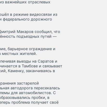
 из важнейших отраслевых
ошёл в режиме видеосвязи из
ии федерального дорожного
Дмитрий Макаров сообщил, что
жённость подъездных путей —
ние, барьерное ограждение и
 местных жителей.
спечивая выезды на Саратов и
ачинается в Тамбове и связывает
ий, Каменку, заканчиваясь в
транения застарелой
льная автодорога пересекалась
лемы для автомобилистов. С
образовывались пробки, в
Теперь проблема получает своё