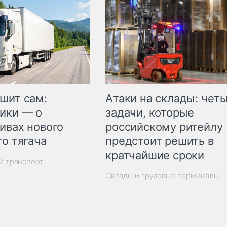
шит сам:
Атаки на склады: чет
ики — о
задачи, которые
ивах нового
российскому ритейлу
го тягача
предстоит решить в
кратчайшие сроки
й транспорт
Склады и грузовые терминалы