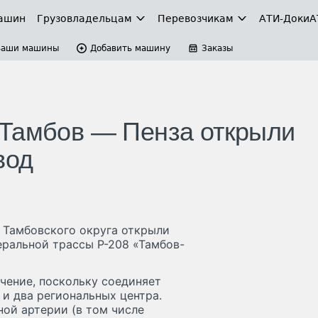
ашин
Грузовладельцам
Перевозчикам
АТИ-Доки
А
Ваши машины
Добавить машину
Заказы
 Тамбов — Пенза открыли
вод
а Тамбовского округа открыли
еральной трассы Р-208 «Тамбов-
чение, поскольку соединяет
и два региональных центра.
ой артерии (в том числе