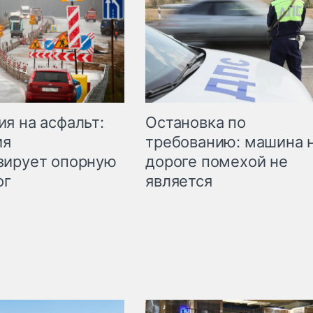
Остановка по
я на асфальт:
требованию: машина 
ия
дороге помехой не
зирует опорную
является
ог