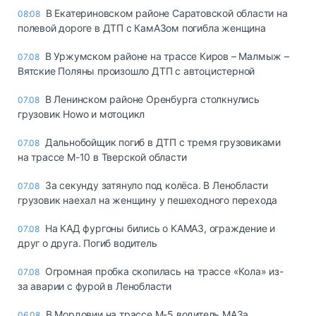
В Екатериновском районе Саратовской области на
08:08
полевой дороге в ДТП с КамАЗом погибла женщина
В Уржумском районе на трассе Киров – Малмыж –
07.08
Вятские Поляны произошло ДТП с автоцистерной
В Ленинском районе Оренбурга столкнулись
07.08
грузовик Howo и мотоцикл
Дальнобойщик погиб в ДТП с тремя грузовиками
07.08
на трассе М-10 в Тверской области
За секунду затянуло под колёса. В Ленобласти
07.08
грузовик наехал на женщину у пешеходного перехода
На КАД фургоны бились о КАМАЗ, ограждение и
07.08
друг о друга. Погиб водитель
Огромная пробка скопилась на трассе «Кола» из-
07.08
за аварии с фурой в Ленобласти
В Мордовии на трассе М-5 водитель МАЗа
06.08