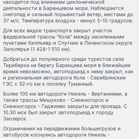
находится под влиянием циклонической
деятельности в Баренцевом море. Наблюдается
снегопад и сильный порывистый ветер, местами до
37 м/с. Температура воздуха - минус 5-10 градусов.
Для всех видов транспорта закрыт участок
федеральной трассы "Кола" между населенными
пунктами Килпъявр и Спутник в Печенгском округе
Заполярья (1 428-1 510 км).
Добраться до популярного среди туристов села
Териберка на берегу Баренцева моря в ближайшее
время невозможно, автоподъезд к нему закрыт, как
и региональная автодорога Кола - Серебрянские
ГЭС с 32-го км к поселку Туманный.
Более 100 км автодороги Никель - Виртаниеми, а
также трассы Мишуково - Снежногорск и
Снежногорск - Гаджиево закрыты для проезда. С
10.30 мск был закрыт автоподъезд к городу
Заозерск.
Ограничения на передвижение большегрузов и
автобусов коснулись автодороги Никель -