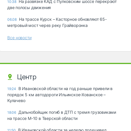
На развязке КАД с Пулковским шоссе перекроют
10:38
две полосы движения
На трассе Курск – Касторное обновляют 65-
06.08
метровый мост через реку Грайворонка
Все новости
Центр
В Ивановской области на год раньше привели в
19:24
порядок 5 км автодороги Ильинское-Хованское –
Кулачево
Дальнобойщик погиб в ДТП с тремя грузовиками
18:06
на трассе М-10 в Тверской области
В Ивановской области за неделю подешевел
11:50