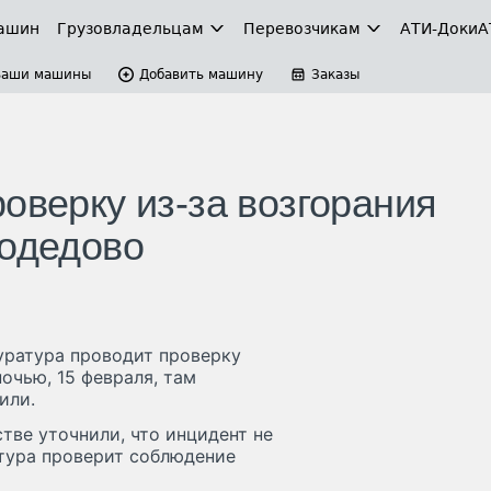
ашин
Грузовладельцам
Перевозчикам
АТИ-Доки
А
Ваши машины
Добавить машину
Заказы
оверку из-за возгорания
модедово
уратура проводит проверку
очью, 15 февраля, там
или.
тве уточнили, что инцидент не
атура проверит соблюдение