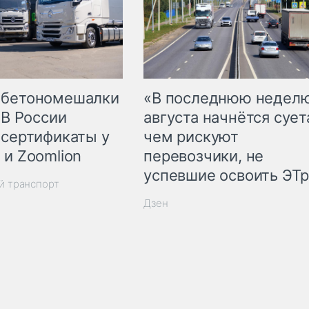
 бетономешалки
«В последнюю недел
 В России
августа начнётся суета
 сертификаты у
чем рискуют
 и Zoomlion
перевозчики, не
успевшие освоить ЭТ
й транспорт
Дзен