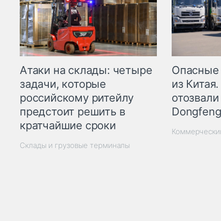
Опасные
Атаки на склады: четыре
из Китая.
задачи, которые
отозвали
российскому ритейлу
Dongfeng
предстоит решить в
кратчайшие сроки
Коммерчески
Склады и грузовые терминалы