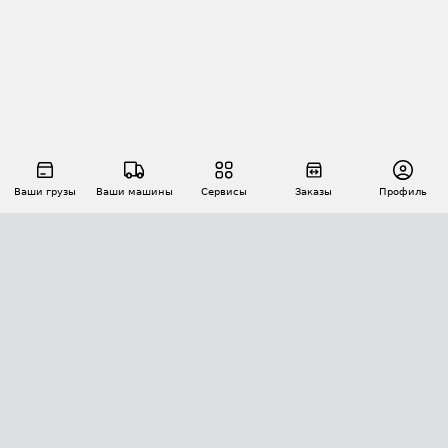
Ваши грузы
Ваши машины
Сервисы
Заказы
Профиль
АВТОМАТИЗАЦИЯ ПЕРЕВОЗОК
Площадки
Заказы
Торги
Тендеры
АТИ-Доки
GPS-мониторинг
АТИ Мессенджер
Цепочки грузов
API ATI.SU
ПОЛЕЗНОЕ