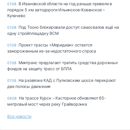
В Ивановской области на год раньше привели в
07.08
порядок 5 км автодороги Ильинское-Хованское –
Кулачево
Под Тосно блокировали доступ самосвалов ещё на
07.08
одну стройплощадку ВСМ
Проект трассы «Меридиан» остается
07.08
замороженным из-за недостаточного спроса
Минтранс предлагает тратить средства дорожных
07.08
фондов на защиту трасс от БПЛА
На развязке КАД с Пулковским шоссе перекроют
07.08
две полосы движения
На трассе Курск – Касторное обновляют 65-
06.08
метровый мост через реку Грайворонка
Все новости