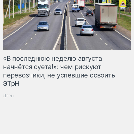
«В последнюю неделю августа
начнётся суета!»: чем рискуют
перевозчики, не успевшие освоить
ЭТрН
Дзен