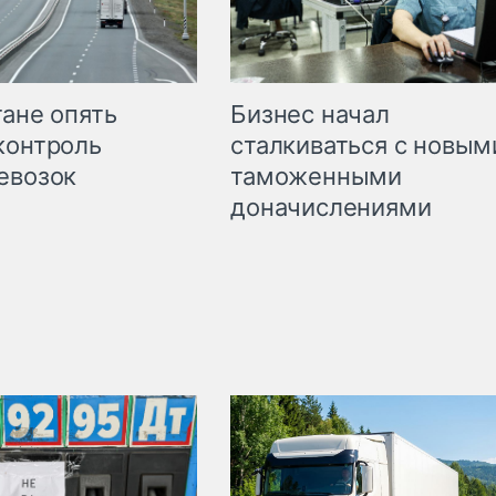
Бизнес начал
тане опять
сталкиваться с новым
контроль
таможенными
евозок
доначислениями