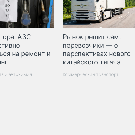
пора: АЗС
Рынок решит сам:
ктивно
перевозчики — о
ься на ремонт и
перспективах нового
инг
китайского тягача
ла и автохимия
Коммерческий транспорт