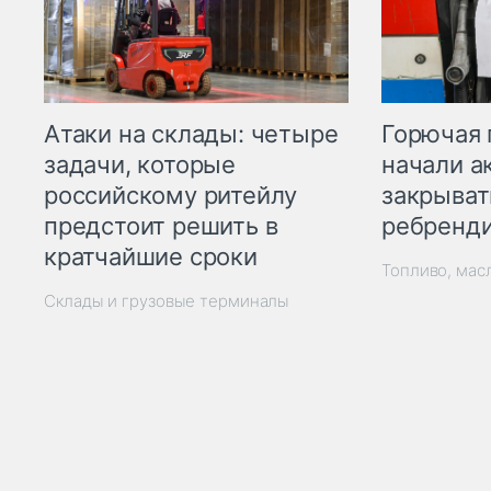
Горючая 
Атаки на склады: четыре
начали а
задачи, которые
закрыват
российскому ритейлу
ребренд
предстоит решить в
кратчайшие сроки
Топливо, мас
Склады и грузовые терминалы