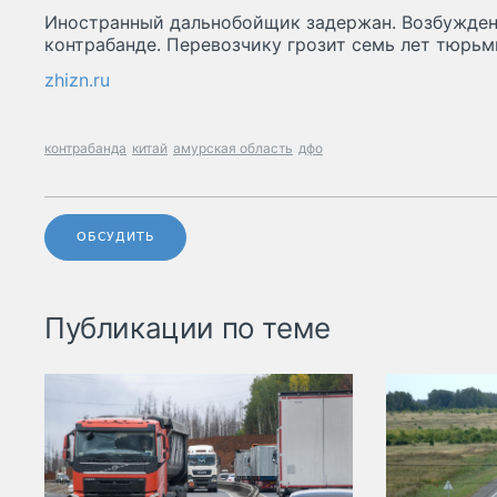
Иностранный дальнобойщик задержан. Возбужден
контрабанде. Перевозчику грозит семь лет тюрьм
zhizn.ru
контрабанда
китай
амурская область
дфо
ОБСУДИТЬ
Публикации по теме