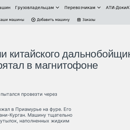
ашин
Грузовладельцам
Перевозчикам
АТИ-Доки
А
Ваши машины
Добавить машину
Заказы
ли китайского дальнобойщи
прятал в магнитофоне
 пытался провезти через
зжал в Приамурье на фуре. Его
ани-Курган. Машину тщательно
бутылок, наполненных жидким