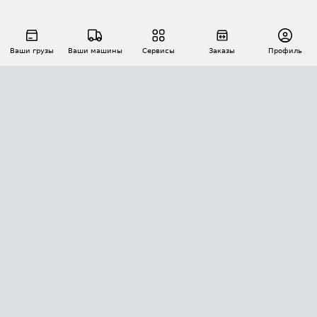
Ваши грузы
Ваши машины
Сервисы
Заказы
Профиль
АВТОМАТИЗАЦИЯ ПЕРЕВОЗОК
Площадки
Заказы
Торги
Тендеры
АТИ-Доки
GPS-мониторинг
АТИ Мессенджер
Цепочки грузов
API ATI.SU
ПОЛЕЗНОЕ
Расчет расстояний
БЕЗОПАСНОСТЬ
Академия ATI.SU
ATI.SU о безопасности
Звезды ATI.SU на вашем сайте
КОНТАКТЫ И ТАРИФЫ
Памятка по проверке контрагентов
Индекс ATI.SU FTL РФ
О системе ATI.SU
Светофор+