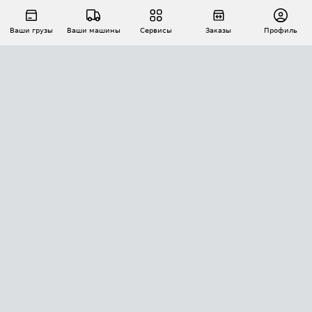
Ваши грузы
Ваши машины
Сервисы
Заказы
Профиль
АВТОМАТИЗАЦИЯ ПЕРЕВОЗОК
Площадки
Заказы
Торги
Тендеры
АТИ-Доки
GPS-мониторинг
АТИ Мессенджер
Цепочки грузов
API ATI.SU
ПОЛЕЗНОЕ
Расчет расстояний
БЕЗОПАСНОСТЬ
Академия ATI.SU
ATI.SU о безопасности
Звезды ATI.SU на вашем сайте
КОНТАКТЫ И ТАРИФЫ
Памятка по проверке контрагентов
Индекс ATI.SU FTL РФ
О системе ATI.SU
Светофор+
Средние ставки
ИНФОРМАЦИЯ
Контактная информация
Страхование