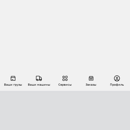
Ваши грузы
Ваши машины
Сервисы
Заказы
Профиль
АВТОМАТИЗАЦИЯ ПЕРЕВОЗОК
Площадки
Заказы
Торги
Тендеры
АТИ-Доки