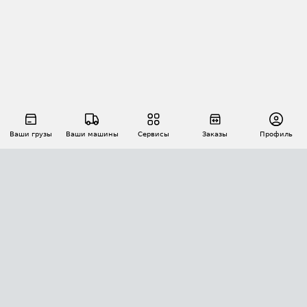
Ваши грузы
Ваши машины
Сервисы
Заказы
Профиль
АВТОМАТИЗАЦИЯ ПЕРЕВОЗОК
Площадки
Заказы
Торги
Тендеры
АТИ-Доки
GPS-мониторинг
АТИ Мессенджер
Цепочки грузов
API ATI.SU
ПОЛЕЗНОЕ