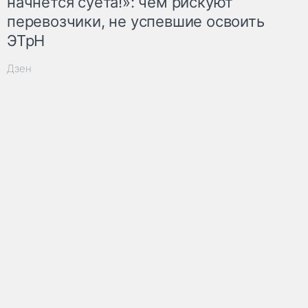
начнётся суета!»: чем рискуют
перевозчики, не успевшие освоить
ЭТрН
Дзен