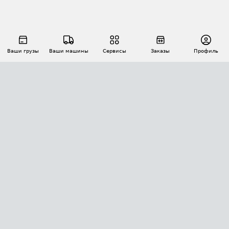
Ваши грузы
Ваши машины
Сервисы
Заказы
Профиль
АВТОМАТИЗАЦИЯ ПЕРЕВОЗОК
Площадки
Заказы
Торги
Тендеры
АТИ-Доки
GPS-мониторинг
АТИ Мессенджер
Цепочки грузов
API ATI.SU
ПОЛЕЗНОЕ
Расчет расстояний
БЕЗОПАСНОСТЬ
Академия ATI.SU
ATI.SU о безопасности
Звезды ATI.SU на вашем сайте
КОНТАКТЫ И ТАРИФЫ
Памятка по проверке контрагентов