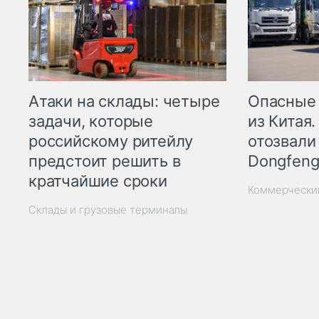
Опасные
Атаки на склады: четыре
из Китая.
задачи, которые
отозвали
российскому ритейлу
Dongfeng
предстоит решить в
кратчайшие сроки
Коммерчески
Склады и грузовые терминалы