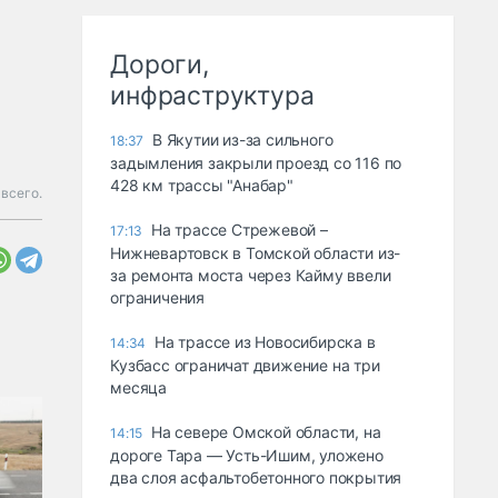
Дороги,
инфраструктура
В Якутии из-за сильного
18:37
задымления закрыли проезд со 116 по
428 км трассы "Анабар"
всего.
На трассе Стрежевой –
17:13
Нижневартовск в Томской области из-
за ремонта моста через Кайму ввели
ограничения
На трассе из Новосибирска в
14:34
Кузбасс ограничат движение на три
месяца
На севере Омской области, на
14:15
дороге Тара — Усть-Ишим, уложено
два слоя асфальтобетонного покрытия