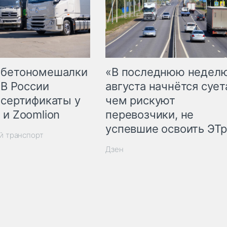
 бетономешалки
«В последнюю недел
 В России
августа начнётся суета
 сертификаты у
чем рискуют
 и Zoomlion
перевозчики, не
успевшие освоить ЭТ
й транспорт
Дзен