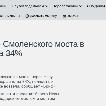
ашин
Грузовладельцам
Перевозчикам
АТИ-Доки
А
Ваши машины
Добавить машину
Заказы
 Смоленского моста в
на 34%
ленского моста через Неву
вершены на 34%, полностью
же возвели, сообщает «Бриф».
ок лет и соединит берега Невы
олодарским мостом и мостом