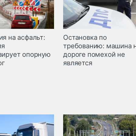
Остановка по
я на асфальт:
требованию: машина 
ия
дороге помехой не
зирует опорную
является
ог