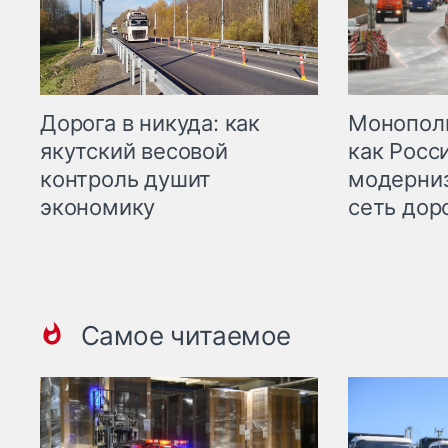
Дорога в никуда: как
Монополи
якутский весовой
как Росс
контроль душит
модерни
экономику
сеть дор
Самое читаемое