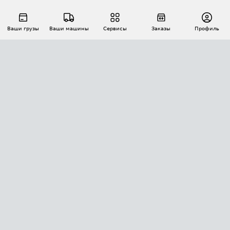
Ваши грузы
Ваши машины
Сервисы
Заказы
Профиль
АВТОМАТИЗАЦИЯ ПЕРЕВОЗОК
Площадки
Заказы
Торги
Тендеры
АТИ-Доки
GPS-мониторинг
АТИ Мессенджер
Цепочки грузов
API ATI.SU
ПОЛЕЗНОЕ
Расчет расстояний
БЕЗОПАСНОСТЬ
Академия ATI.SU
ATI.SU о безопасности
Звезды ATI.SU на вашем сайте
КОНТАКТЫ И ТАРИФЫ
Памятка по проверке контрагентов
Индекс ATI.SU FTL РФ
О системе ATI.SU
Светофор+
Средние ставки
ИНФОРМАЦИЯ
Контактная информация