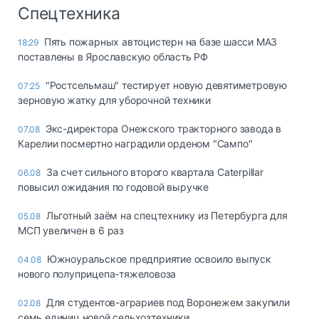
Спецтехника
Пять пожарных автоцистерн на базе шасси МАЗ
18:29
поставлены в Ярославскую область РФ
"Ростсельмаш" тестирует новую девятиметровую
07:25
зерновую жатку для уборочной техники
Экс-директора Онежского тракторного завода в
07.08
Карелии посмертно наградили орденом "Сампо"
За счет сильного второго квартала Caterpillar
06.08
повысил ожидания по годовой выручке
Льготный заём на спецтехнику из Петербурга для
05.08
МСП увеличен в 6 раз
Южноуральское предприятие освоило выпуск
04.08
нового полуприцепа-тяжеловоза
Для студентов-аграриев под Воронежем закупили
02.08
семь единиц новой сельхозтехники