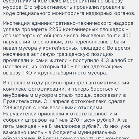
субботники и комплекс мероприятий по вывозу
мусора. Его эффективность проанализировали в
ходе специального мониторинга надзорных органов.
Инспекция административно-технического надзора
успела проверить 2256 контейнерных площадок -
это четверть от общего числа. Выявлено почти 400
нарушений, в основном, это переполненные баки,
навал мусора у контейнерных площадок. Во время
месячника активную гражданскую позицию
проявляли и сами жители - поступило 413 жалоб от
населения, из которых 140 - по ненадлежащему
вывозу ТКО и крупногабаритного мусора.
В прошлом году регион приобрел автоматический
комплекс фотофиксации, и теперь бороться с
неубранным мусором стало проще, рассказали в
Правительстве. С 1 апреля фотокомплекс сделал
238 кадров с невывезенными отходами.
Нарушителей привлекли к ответственности и
собрали штрафов на 1 млн 270 тысяч рублей. А за
пять месяцев - на 8 миллионов рублей. Из них уже
взыскано шесть - в бюджеты муниципальных
образований. В Белом доме говорят, что комплекс