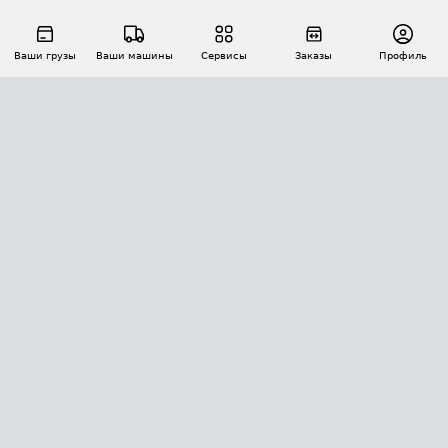
Ваши грузы
Ваши машины
Сервисы
Заказы
Профиль
АВТОМАТИЗАЦИЯ ПЕРЕВОЗОК
Площадки
Заказы
Торги
Тендеры
АТИ-Доки
GPS-мониторинг
АТИ Мессенджер
Цепочки грузов
API ATI.SU
ПОЛЕЗНОЕ
Расчет расстояний
БЕЗОПАСНОСТЬ
Академия ATI.SU
ATI.SU о безопасности
Звезды ATI.SU на вашем сайте
КОНТАКТЫ И ТАРИФЫ
Памятка по проверке контрагентов
Индекс ATI.SU FTL РФ
О системе ATI.SU
Светофор+
Средние ставки
ИНФОРМАЦИЯ
Контактная информация