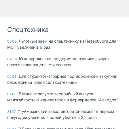
Спецтехника
Льготный заём на спецтехнику из Петербурга для
05.08
МСП увеличен в 6 раз
Южноуральское предприятие освоило выпуск
04.08
нового полуприцепа-тяжеловоза
Для студентов-аграриев под Воронежем закупили
02.08
семь единиц новой сельхозтехники
В Минске запустили серийный выпуск
02.08
малогабаритных харвестеров и форвардеров "Амкодор"
"Туймазинский завод автобетоновозов" в первом
31.07
полугодии увеличил чистый убыток в 2,2 раза
В России выпустят уменьшенную сборную модель