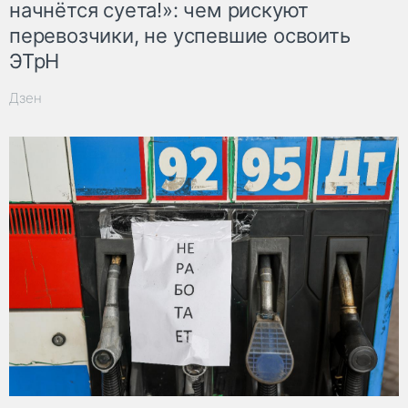
начнётся суета!»: чем рискуют
перевозчики, не успевшие освоить
ЭТрН
Дзен