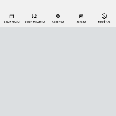
Ваши грузы
Ваши машины
Сервисы
Заказы
Профиль
АВТОМАТИЗАЦИЯ ПЕРЕВОЗОК
Площадки
Заказы
Торги
Тендеры
АТИ-Доки
GPS-мониторинг
АТИ Мессенджер
Цепочки грузов
API ATI.SU
ПОЛЕЗНОЕ
Расчет расстояний
БЕЗОПАСНОСТЬ
Академия ATI.SU
ATI.SU о безопасности
Звезды ATI.SU на вашем сайте
КОНТАКТЫ И ТАРИФЫ
Памятка по проверке контрагентов
Индекс ATI.SU FTL РФ
О системе ATI.SU