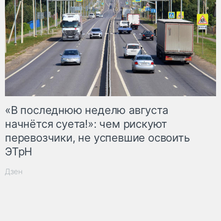
«В последнюю неделю августа
начнётся суета!»: чем рискуют
перевозчики, не успевшие освоить
ЭТрН
Дзен